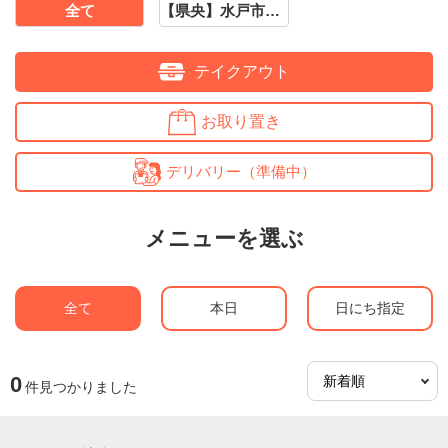
全て
【県央】水戸市・ひたちなか市・笠間市周辺
テイクアウト
お取り置き
デリバリー（準備中）
メニューを選ぶ
全て
本日
日にち指定
0
件見つかりました