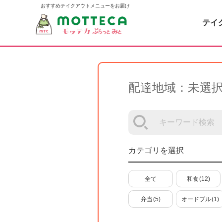
おすすめテイクアウトメニューをお届け
テイ
配達地域：未選
カテゴリを選択
全て
和食
(12)
弁当
(5)
オードブル
(1)