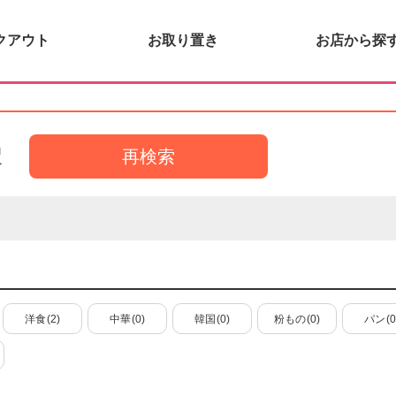
クアウト
お取り置き
お店から探
択
再検索
洋食
(2)
中華
(0)
韓国
(0)
粉もの
(0)
パン
(0