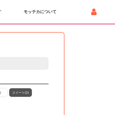
す
モッテカについて
)
スイーツ
(2)