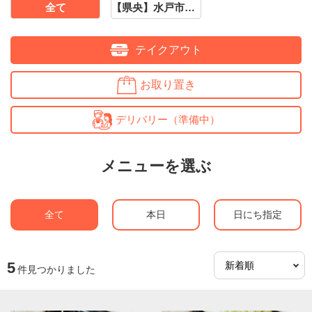
全て
【県央】水戸市・ひたちなか市・笠間市周辺
テイクアウト
お取り置き
デリバリー（準備中）
メニューを選ぶ
全て
本日
日にち指定
5
件見つかりました