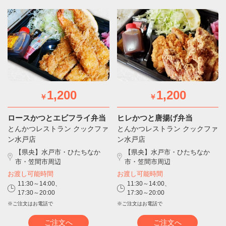
1,200
1,200
￥
￥
ロースかつとエビフライ弁当
ヒレかつと唐揚げ弁当
とんかつレストラン クックファ
とんかつレストラン クックファ
ン水戸店
ン水戸店
【県央】水戸市・ひたちなか
【県央】水戸市・ひたちなか
市・笠間市周辺
市・笠間市周辺
お渡し可能時間
お渡し可能時間
11:30～14:00、
11:30～14:00、
17:30～20:00
17:30～20:00
※ご注文はお電話で
※ご注文はお電話で
ご注文へ
ご注文へ